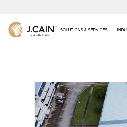
REGIONAL
DISTRIBUTION CENTER
SOLUTIONS & SERVICES
INDU
4PL CONTROL TOWER
LOGISTICS
ADDED VALUES
REGIONAL
DISTRIBUTION CENTER
IT SOLUTIONS
4PL CONTROL TOWER
E-COMMERCE &
LOGISTICS
FULFILLMENT CENTER
ADDED VALUES
SUPPLY CHAIN
CONSULTING
IT SOLUTIONS