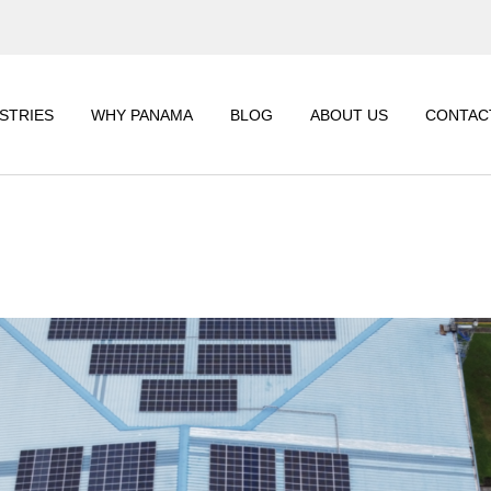
CORPORATE
GET
INFORMATION
WO
STRIES
WHY PANAMA
BLOG
ABOUT US
CONTAC
SUSTAINABILITY
CSR
CORPORATE
GET A Q
INFORMATION
SUSTAINABILITY