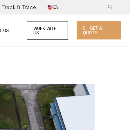
Track & Trace
EN
 A QUOTE
GET A
WORK WITH
RK WITH US
T US
US
QUOTE
UOTE