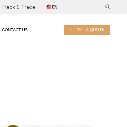
Track & Trace
EN
 A QUOTE
RK WITH US
GET A QUOTE
CONTACT US
GET A QUOTE
N
ITY