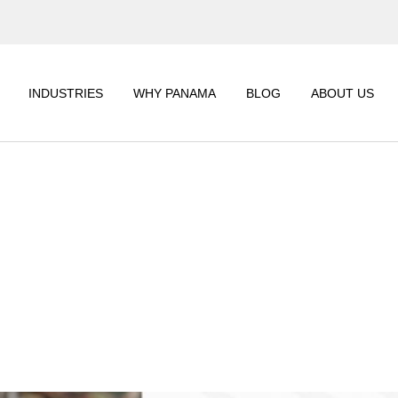
CORPORATE
GET
INFORMATION
WO
INDUSTRIES
WHY PANAMA
BLOG
ABOUT US
SUSTAINABILITY
CSR
CORPORATE
R
INFORMATIO
SUSTAINABIL