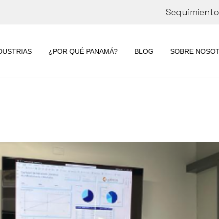
Seguimiento 
CORPORATE
INFORMATION
DUSTRIAS
¿POR QUÉ PANAMÁ?
BLOG
SOBRE NOSO
SOSTENIBILID
RSE
CORPORATE
INFORMATION
SOSTENIBILI