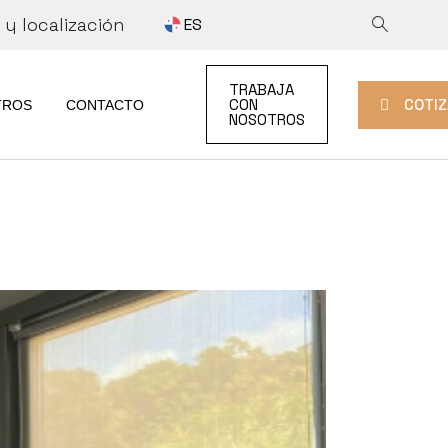
y localización
ES
COTIZAR
TRABAJA
TRABAJA CON
COTIZ
CON
TROS
CONTACTO
NOSOTROS
AD
NOSOTROS
COTIZAR
DAD