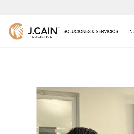
CENTRO DE
DISTRIBUCIÓN
REGIONAL
SOLUCIONES & SERVICIOS
IN
4PL LOGÍSTICA DE
TORRE DE CONTROL
CENTRO DE
VALORES AGREGADOS
DISTRIBUCIÓN
REGIONAL
SOLUCIONES TI
4PL LOGÍSTICA DE
CENTRO DE COMERCIO
TORRE DE CONTROL
ELECTRÓNICO
VALORES AGREGADOS
CONSULTORÍA
LOGÍSTICA
SOLUCIONES TI