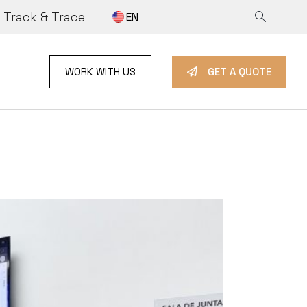
Track & Trace
EN
NFORMATION
ET A QUOTE
Y
ORK WITH US
WORK WITH US
GET A QUOTE