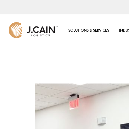
REGIONAL DISTRI
CENTER
SOLUTIONS & SERVICES
INDUS
4PL CONTROL TO
LOGISTICS
ADDED VALUES
REGIONAL DISTRIBUTION
CENTER
IT SOLUTIONS
4PL CONTROL TOWER
E-COMMERCE &
LOGISTICS
FULFILLMENT CENT
ADDED VALUES
SUPPLY CHAIN CO
IT SOLUTIONS