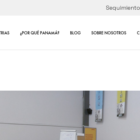
Seguimiento 
ÓN
CORPORATE
SOSTENIBIL
TRIAS
¿POR QUÉ PANAMÁ?
BLOG
SOBRE NOSOTROS
C
E DE
RSE
CORPORATE INFORMA
CO
SOSTENIBILIDAD
CA