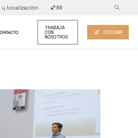
y localización
ES
 INFORMATION
COTIZAR
TRABAJA
IDAD
TRABAJA CON NOSOTROS
CON
COTIZAR
ONTACTO
NOSOTROS
TION
TIZAR