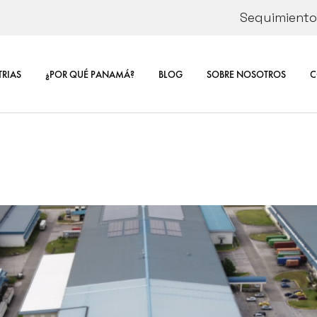
Seguimiento 
ÓN
CORPORATE
SOSTENIBIL
TRIAS
¿POR QUÉ PANAMÁ?
BLOG
SOBRE NOSOTROS
C
E DE
RSE
CORPORATE INFORMA
CO
SOSTENIBILIDAD
CA