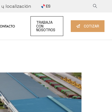
y localización
ES
 INFORMATION
COTIZAR
TRABAJA
IDAD
TRABAJA CON NOSOTROS
CON
COTIZAR
ONTACTO
NOSOTROS
TION
TIZAR