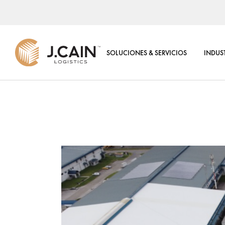
CENTRO DE DISTRIBUCI
REGIONAL
SOLUCIONES & SERVICIOS
INDUS
4PL LOGÍSTICA DE TORR
CONTROL
VALORES AGREGADOS
CENTRO DE DISTRIBUCIÓN
REGIONAL
SOLUCIONES TI
4PL LOGÍSTICA DE TORRE DE
CENTRO DE COMERCIO
CONTROL
ELECTRÓNICO
VALORES AGREGADOS
CONSULTORÍA LOGÍSTI
SOLUCIONES TI