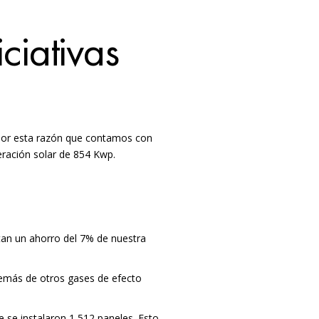
ciativas
s por esta razón que contamos con
eración solar de 854 Kwp.
tan un ahorro del 7% de nuestra
emás de otros gases de efecto
 se instalaron 1,512 paneles. Esto