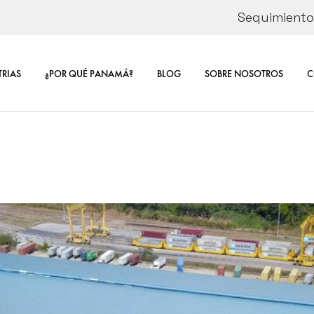
Seguimiento 
ÓN
CORPORATE
SOSTENIBIL
TRIAS
¿POR QUÉ PANAMÁ?
BLOG
SOBRE NOSOTROS
C
E DE
RSE
CORPORATE INFORMA
CO
SOSTENIBILIDAD
CA