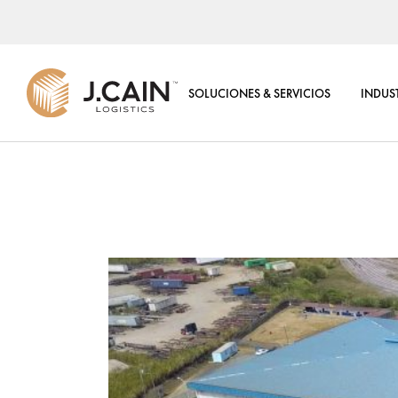
CENTRO DE DISTRIBUCI
REGIONAL
SOLUCIONES & SERVICIOS
INDUS
4PL LOGÍSTICA DE TORR
CONTROL
VALORES AGREGADOS
CENTRO DE DISTRIBUCIÓN
REGIONAL
SOLUCIONES TI
4PL LOGÍSTICA DE TORRE DE
CENTRO DE COMERCIO
CONTROL
ELECTRÓNICO
VALORES AGREGADOS
CONSULTORÍA LOGÍSTI
SOLUCIONES TI