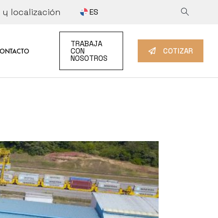
y localización
ES
 INFORMATION
COTIZAR
TRABAJA
IDAD
TRABAJA CON NOSOTROS
CON
COTIZAR
ONTACTO
NOSOTROS
TION
TIZAR