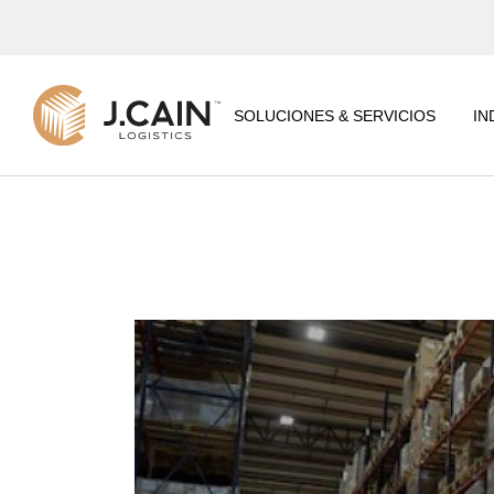
CENTRO DE
DISTRIBUCIÓN
REGIONAL
SOLUCIONES & SERVICIOS
IN
4PL LOGÍSTICA DE
TORRE DE CONTROL
CENTRO DE
VALORES AGREGADOS
DISTRIBUCIÓN
REGIONAL
SOLUCIONES TI
4PL LOGÍSTICA DE
CENTRO DE COMERCIO
TORRE DE CONTROL
ELECTRÓNICO
VALORES AGREGADOS
CONSULTORÍA
LOGÍSTICA
SOLUCIONES TI