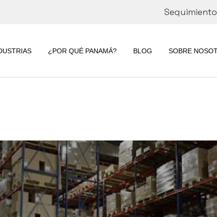
Seguimiento 
CORPORATE
INFORMATION
DUSTRIAS
¿POR QUÉ PANAMÁ?
BLOG
SOBRE NOSO
SOSTENIBILID
RSE
CORPORATE
INFORMATION
SOSTENIBILI