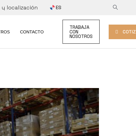
y localización
ES
COTIZAR
TRABAJA
TRABAJA CON
COTIZ
CON
TROS
CONTACTO
NOSOTROS
AD
NOSOTROS
COTIZAR
DAD