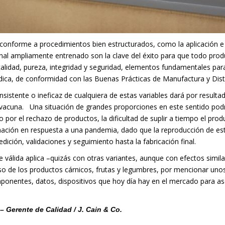
 conforme a procedimientos bien estructurados, como la aplicación 
al ampliamente entrenado son la clave del éxito para que todo prod
 calidad, pureza, integridad y seguridad, elementos fundamentales par
dica, de conformidad con las Buenas Prácticas de Manufactura y Dist
nsistente o ineficaz de cualquiera de estas variables dará por resultad
 vacuna.
Una situación de grandes proporciones en este sentido podr
 por el rechazo de productos, la dificultad de suplir a tiempo el pro
ación en respuesta a una pandemia, dado que la reproducción de est
ición, validaciones y seguimiento hasta la fabricación final.
te válida aplica –quizás con otras variantes, aunque con efectos simil
so de los productos cárnicos, frutas y legumbres, por mencionar uno
onentes, datos, dispositivos que hoy día hay en el mercado para as
–
Gerente de Calidad / J. Cain & Co.