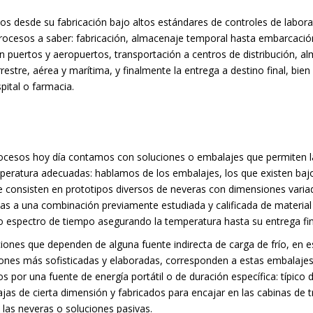
s desde su fabricación bajo altos estándares de controles de laborat
 procesos a saber: fabricación, almacenaje temporal hasta embarcació
 puertos y aeropuertos, transportación a centros de distribución, a
estre, aérea y marítima, y finalmente la entrega a destino final, bien
pital o farmacia.
rocesos hoy día contamos con soluciones o embalajes que permiten l
mperatura adecuadas: hablamos de los embalajes, los que existen ba
 consisten en prototipos diversos de neveras con dimensiones variad
as a una combinación previamente estudiada y calificada de material
 espectro de tiempo asegurando la temperatura hasta su entrega fin
iones que dependen de alguna fuente indirecta de carga de frío, en 
iones más sofisticadas y elaboradas, corresponden a estas embalaje
s por una fuente de energía portátil o de duración específica: típico 
ajas de cierta dimensión y fabricados para encajar en las cabinas de 
las neveras o soluciones pasivas.