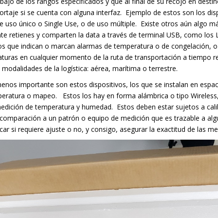
ajo de los rangos especificados y que al final de su recojo en destino 
rtaje si se cuenta con alguna interfaz.
Ejemplo de estos son los disp
e uso único o Single Use, o de uso múltiple.
Existe otros aún algo má
te retienes y comparten la data a través de terminal USB, como los 
os que indican o marcan alarmas de temperatura o de congelación, o 
aturas en cualquier momento de la ruta de transportación a tiempo re
 modalidades de la logística: aérea, marítima o terrestre.
enos importante son estos dispositivos, los que se instalan en espa
mperatura o mapeo.
Estos los hay en forma alámbrica o tipo Wireless
 medición de temperatura y humedad.
Estos deben estar sujetos a cali
 comparación a un patrón o equipo de medición que es trazable a al
icar si requiere ajuste o no, y consigo, asegurar la exactitud de las me