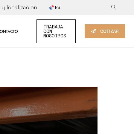
y localización
ES
 INFORMATION
COTIZAR
TRABAJA
IDAD
TRABAJA CON NOSOTROS
CON
COTIZAR
ONTACTO
NOSOTROS
TION
TIZAR