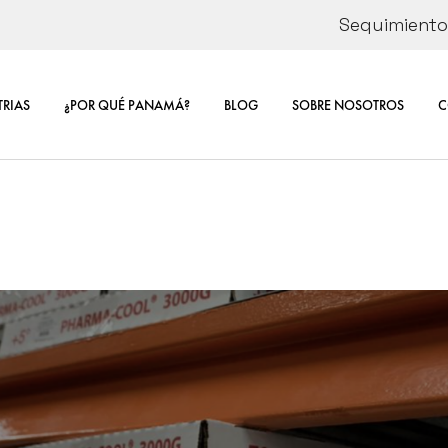
Seguimiento 
ÓN
CORPORATE
SOSTENIBIL
TRIAS
¿POR QUÉ PANAMÁ?
BLOG
SOBRE NOSOTROS
C
E DE
RSE
CORPORATE INFORMA
CO
SOSTENIBILIDAD
CA