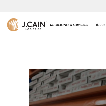
CENTRO DE DISTRIBUCI
REGIONAL
SOLUCIONES & SERVICIOS
INDUS
4PL LOGÍSTICA DE TORR
CONTROL
VALORES AGREGADOS
CENTRO DE DISTRIBUCIÓN
REGIONAL
SOLUCIONES TI
4PL LOGÍSTICA DE TORRE DE
CENTRO DE COMERCIO
CONTROL
ELECTRÓNICO
VALORES AGREGADOS
CONSULTORÍA LOGÍSTI
SOLUCIONES TI