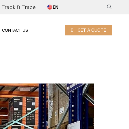
Track & Trace
EN
 A QUOTE
RK WITH US
GET A QUOTE
CONTACT US
GET A QUOTE
N
ITY