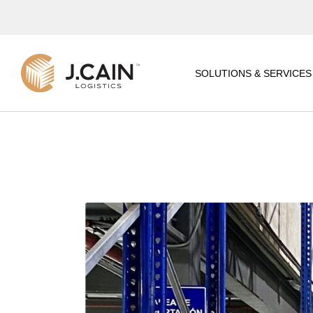
REGIONAL
DISTRIBUTION CENTER
SOLUTIONS & SERVICES
4PL CONTROL TOWER
LOGISTICS
ADDED VALUES
REGIONAL
DISTRIBUTION CENTE
IT SOLUTIONS
4PL CONTROL TOWER
E-COMMERCE &
LOGISTICS
FULFILLMENT CENTER
ADDED VALUES
SUPPLY CHAIN
CONSULTING
IT SOLUTIONS