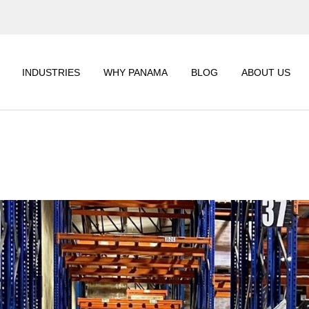
CORPORATE
GET
INFORMATION
WO
INDUSTRIES
WHY PANAMA
BLOG
ABOUT US
SUSTAINABILITY
CSR
CORPORATE
R
INFORMATIO
SUSTAINABIL