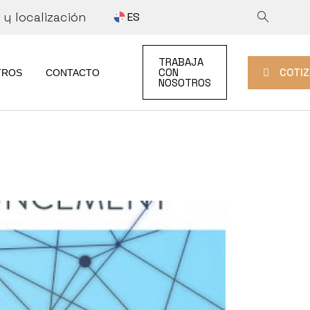
y localización
ES
COTIZAR
TRABAJA
TRABAJA CON
COTIZ
CON
TROS
CONTACTO
NOSOTROS
AD
NOSOTROS
COTIZAR
DAD