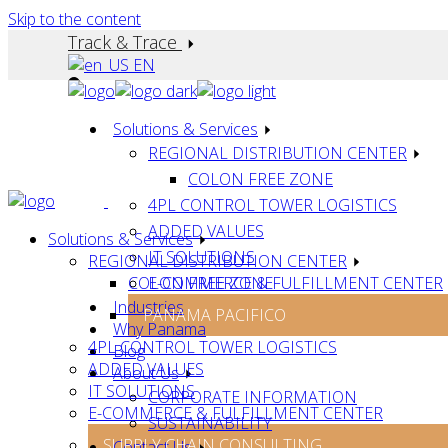
Skip to the content
Track & Trace
EN
Solutions & Services
REGIONAL DISTRIBUTION CENTER
COLON FREE ZONE
4PL CONTROL TOWER LOGISTICS
ADDED VALUES
Solutions & Services
IT SOLUTIONS
REGIONAL DISTRIBUTION CENTER
COLON FREE ZONE
E-COMMERCE & FULFILLMENT CENTER
Industries
PANAMA PACIFICO
Why Panama
4PL CONTROL TOWER LOGISTICS
Blog
ADDED VALUES
About Us
IT SOLUTIONS
CORPORATE INFORMATION
E-COMMERCE & FULFILLMENT CENTER
SUSTAINABILITY
SUPPLY CHAIN CONSULTING
Contact Us