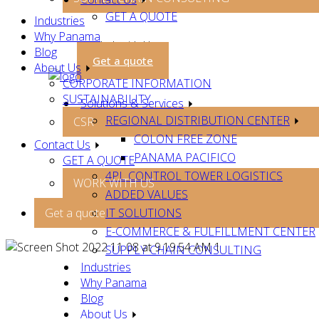
GET A QUOTE
Industries
Why Panama
Work with Us
Blog
Get a quote
About Us
CORPORATE INFORMATION
SUSTAINABILITY
Solutions & Services
REGIONAL DISTRIBUTION CENTER
CSR
COLON FREE ZONE
Contact Us
PANAMA PACIFICO
GET A QUOTE
4PL CONTROL TOWER LOGISTICS
WORK WITH US
ADDED VALUES
Get a quote
IT SOLUTIONS
E-COMMERCE & FULFILLMENT CENTER
SUPPLY CHAIN CONSULTING
Industries
Why Panama
Blog
About Us