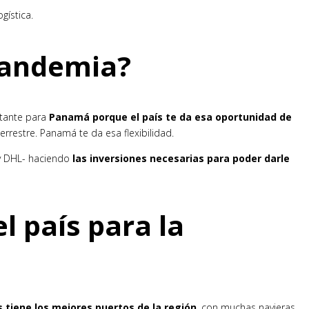
gística.
pandemia?
tante para
Panamá porque el país te da esa oportunidad de
restre. Panamá te da esa flexibilidad.
n y DHL- haciendo
las inversiones necesarias para poder darle
l país para la
ís tiene los mejores puertos de la región
, con muchas navieras