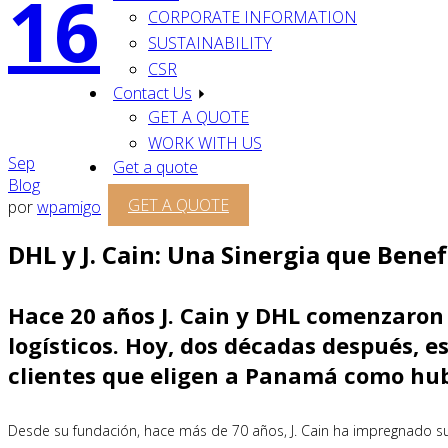
16
CORPORATE INFORMATION
SUSTAINABILITY
CSR
Contact Us
GET A QUOTE
WORK WITH US
Sep
Get a quote
Blog
GET A QUOTE
por
wpamigo
DHL y J. Cain: Una Sinergia que Benefi
Hace 20 años J. Cain y DHL comenzaron 
logísticos. Hoy, dos décadas después, 
clientes que eligen a Panamá como hub 
Desde su fundación, hace más de 70 años, J. Cain ha impregnado su A